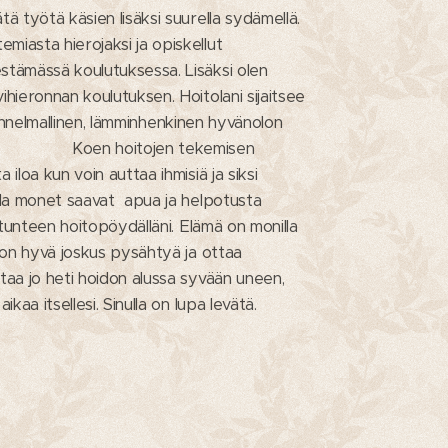
ä työtä käsien lisäksi suurella sydämellä.
miasta hierojaksi ja opiskellut
stämässä koulutuksessa. Lisäksi olen
ihieronnan koulutuksen. Hoitolani sijaitsee
, tunnelmallinen, lämminhenkinen hyvänolon
tojen tekemisen
iloa kun voin auttaa ihmisiä ja siksi
ulla monet saavat apua ja helpotusta
n tunteen hoitopöydälläni. Elämä on monilla
n on hyvä joskus pysähtyä ja ottaa
taa jo heti hoidon alussa syvään uneen,
kaa itsellesi. Sinulla on lupa levätä.