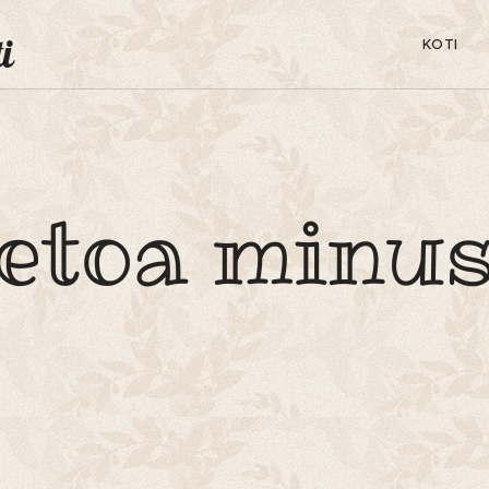
i
KOTI
etoa minu